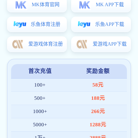
与各大俱乐部沟通，在2025年底的联赛关键
期对核心球员进行轮换，甚至不惜牺牲部分俱
乐部的短期成绩。例如，齐耶赫在边路的盘带
突破是打破密集防守的利器，但他脆弱的腰腹
肌肉群在高速变向时极易拉伤。西班牙媒体曾
统计，齐耶赫在近三个赛季因腹股沟伤势导致
的缺阵场次高达22场。摩洛哥的进攻节奏高
度依赖他的想象力，他的健康状态直接决定了
这支球队在面对实力均衡的对手时能否撕开防
线。
此外，世界杯的赛程密度也是伤病的催化剂。
2026年世界杯扩军至48支球队，小组赛阶段
的赛程被压缩，摩洛哥极有可能面临五天两赛
甚至三赛的恐怖节奏。在高温（尽管北半球冬
季赛事，但卡塔尔冬季炎热记忆犹新，且赛场
跨时区）与高压之下，球员的脱水与电解质失
衡会加剧肌肉痉挛与抽筋风险。替补席的深度
在此刻显得尤为关键。目前摩洛哥的中锋位置