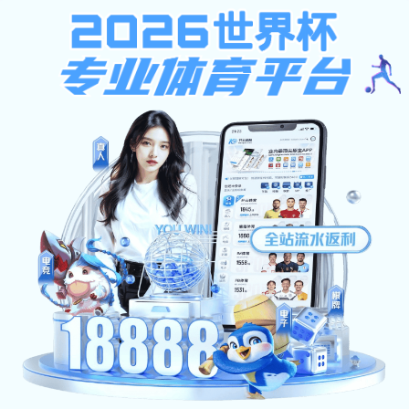
认证服务 · BOB体育赛事平台 · 标签快速...
2026世界杯摩洛哥伤停
风险分析
2026年世界杯的烽火即将在北非大地点燃，
摩洛哥作为首支闯入半决赛的非洲球队，承载
着整个大陆的足球梦想。当世人将目光投向这
支“亚特拉斯雄狮”时，一个潜伏在荣耀背后的
暗流正悄然涌动：伤病。这支依靠强悍防守与
高速反击立足的球队，其核心阵容的完整度，
正面临世界杯历史上罕见的严峻考验。从
2022年卡塔尔奇迹的余晖中走来，摩洛哥的