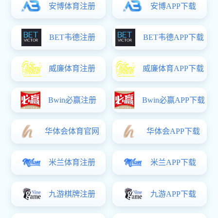
如果佛得角选择对他进行双人包夹，那两侧的
空当就可能成为新的突破口；如果他们放松警
惕，布赖坎完全可以凭借单兵能力制造定位
球，甚至亲自完成对球门的打击。这正是盘口
的盲区——不被翻盘的势头，而是被个人的能
力所颠覆。
佛得角绝非草率之辈。他们的防守体系讲究区
域与盯人的结合，尤其是在面对身体型前锋
时，他们的中后卫往往能利用灵活的步伐进行
干扰。但在布赖坎面前，灵活性有时反而是劣
势。当他背身拿球时，那种类似推土机的碾压
方式，可以迫使对方后卫作出最糟糕的选择。
这一幕如果发生在比赛后段，当防守球员体能
下降，思维开始迟缓时，布赖坎的存在就会成
为一块核弹。盘口中针对布赖坎的个人投注项
目近72小时出现了异动。欧洲的小额资金不
断流入“布赖坎制造点球”“布赖坎击中门框”这
类小众选项。这不是毫无根据的押注。回顾布