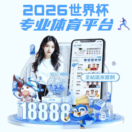
认证服务 · BOB体育赛事平台 · 标签快速...
布赖坎面对佛得角防线能
否制造禁区混乱盘口影响
评估
世界杯的舞台从来不缺英雄，但有时一个看似
不起眼的角色，却能成为改变战局的关键。当
英格兰前锋布赖坎——这位以强壮体魄和禁区
嗅觉著称的硬汉——即将面对佛得角那看似松
散实则暗藏杀机的后防线时，悬念悄然升起。
是他在禁区内的混乱中撕裂对手，还是佛得角
亮出他们隐秘的战术獠牙？这不仅是战术的博