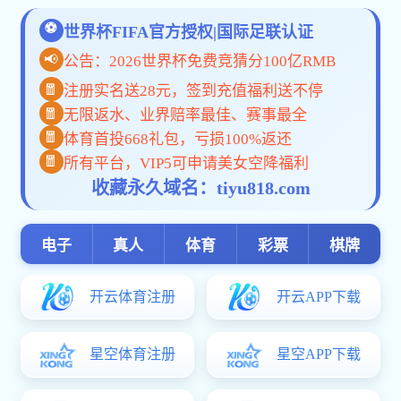
弈，更是盘口世界的幽灵动荡。今天，我们就
来拆解这场对决背后的秘密——布赖坎能否制
造禁区混乱，以及这对盘口意味着什么深层的
冲击。
布赖坎，这个名字在英格兰本土早已不陌生。
他的身高和对抗能力，让他成了禁区内的移动
堡垒。当你看到他在对方后卫腋下挤出身位，
或者在角球中高高跃起时，你就知道，混乱即
将降临。佛得角的防线近几场表现得相对坚
韧，但他们的弱点也很明显——当面对持续的
高强度施压时，后防线的判断会出现偏差。布
赖坎要做的，正是利用这种心理断层：在一次
次的对抗中消耗对手的集中力，让禁区成为一
片扑朔迷离的战场。盘口敏感地捕捉到了这个
信号。市场数据显示，这场比赛的大小球预期
正在发生微妙滑动。一些深度玩家已经开始关
注半场波胆的变化，他们隐约感觉到，布赖坎
的牵制力可能会直接改变佛得角的防守策略。