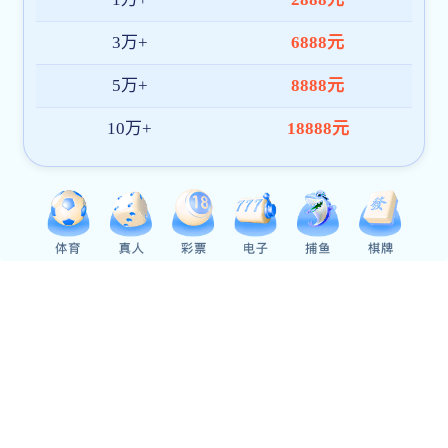
萨拉赫的轨迹则更为曲折，他从巴塞尔转会切
尔西后并未站稳脚跟，但正是那段在佛罗伦萨
和罗马的租借岁月，让他将U20世界杯上练就
的冷静和盘带打磨成了杀招。很难说，如果没
有那个夏天在哥伦比亚的淬炼，萨拉赫是否还
能在利物浦成为“埃及法老”，卢卡库又是否能
在国际米兰和比利时国家队成为历史级射手。
但可以肯定的是，那届U20世界杯就像是一块
试金石，检验出了两位少年心中对于胜利的极
端渴望和与生俱来的比赛智慧。U20世界杯不
仅是一段回忆，更是他们身上不可抹去的纹
章。
如今，当我们再次提到卢卡库萨拉赫这两个名
字时，脑海中浮现的更多是英超赛场上的暴力
突破与灵巧破门。但资深球迷都知道，他们的
传奇并非一夜铸就。在U20世界杯的舞台上，
卢卡库像一辆碾过泥泞的重型坦克，萨拉赫则
如一道拂过沙漠的微风，两人用完全不同的方