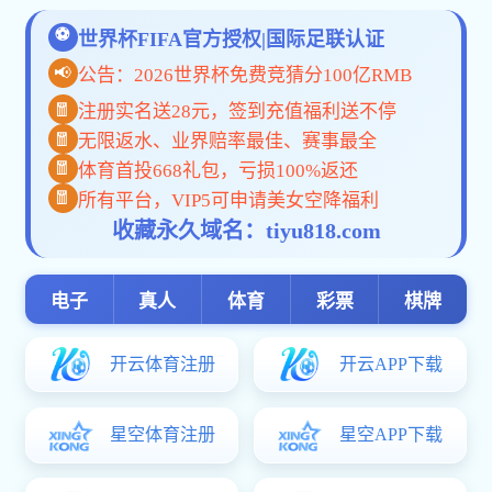
杂血统与背景的攻击手，正站在聚光灯下，准
备用一脚脚精妙的弧线球改写比赛的剧本。本
文将深度解构亚赞的战术价值，并依据历史数
据与近期状态，对他在代表约旦对阵阿尔及利
亚时的“助攻走势”进行大胆预测，试图为球迷
勾画出一幅充满张力的比赛图景。
亚赞的崛起并非偶然，他的技术特点在约旦这
套强调速度与转换的体系中得到了最大程度的
释放。与那些依赖纯粹力量或速度的边锋不
同，亚赞的传中脚法更像是一门艺术——一种
在高速奔跑中仍能精准控制落点的天赋。当他
拿球内切，阿尔及利亚的防线就必须时刻警惕
肋部突然撕开的缝隙。这份敏锐的视野与无私
的球风，让他不仅仅是一个得分点，更是球队
反击链条上最关键的催化剂。实战中，我们常
能看到他通过细腻的盘带吸引两到三名防守球
员，随后送出一记穿透性极强的直塞，让队友
直面门将。当这两个才华横溢的群体相遇，助