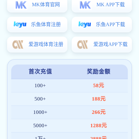
Passes）始终位列队内前三，助攻转化率更
是稳定在28%左右。面对阿尔及利亚这一级别
的对手，他的抗压能力会被放大，而助攻往往
诞生于高压之下那一瞬间的冷静。可以预期，
他会在比赛的第五十分钟以及尾声的变阵期
（约75分钟前后）发起进攻方向的突然改
变，利用对手中后卫与外线之间的真空地带进
行联线，这就是他助攻走势中的两个“峰值钟
点”。
不过，单纯的赞美不是记者的使命。我们必须
指出，亚赞的助攻走势对球队整体的跑位默契
程度要求极高。如果约旦中锋无法在禁区内持
续提供高质量的策应与身体对抗，那亚赞再精
妙的低平球也会沦为无用功。因此，这场比赛
的助攻数量与质量，不仅取决于亚赞的个人灵
光闪现，更取决于约旦全队是否愿意围绕他设
计一套“传跑一刻拍即合”的铁血战术。阿尔及
利亚的中场拦截者也不是省油的灯，他们可能